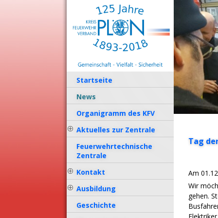
ErfurtApotheke.com
Startseite
News
Organigramm des KFV
Aktuelles zur Zentrale
Tag der
Feuerwehrtechnische
Zentrale
Kontakt
Am 01.12.
Wir möcht
Ausbildung
gehen. St
Geschichte
Busfahrer
Elektrike