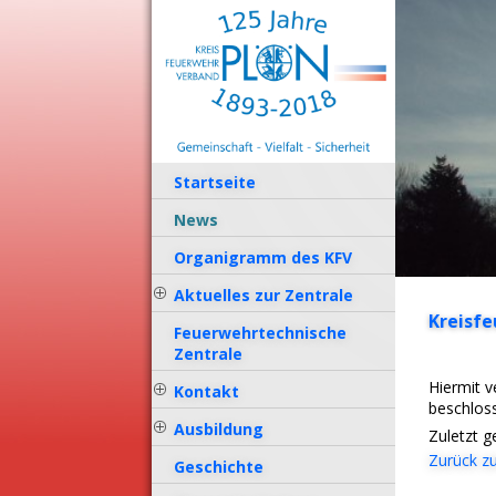
ErfurtApotheke.com
Startseite
News
Organigramm des KFV
Aktuelles zur Zentrale
Kreisfe
Feuerwehrtechnische
Zentrale
Hiermit v
Kontakt
beschlos
Ausbildung
Zuletzt 
Zurück zu
Geschichte