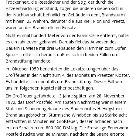
Trockenheit, die Reetdächer und der Sog, der durch die
Hitzeentwicklung entstand, zogen die anderen sieben sich in
der Nachbarschaft befindlichen Gebäude in den „Brandsturm“
mit hinein. 23 Wehren, darunter die aus Kiel, Plön und Preetz,
waren an der Brandstelle im Einsatz.
Nicht einmal hundert Meter von der Brandstelle entfernt, hatte
es ein Jahr zuvor gebrannt. Damals fiel das Anwesen des
Bauern H. Wiese mit drei Gebäuden den Flammen zum Opfer.
Später stellte sich heraus, daß es sich in beiden Fällen um
Brandstiftung handelte.
Im Oktober 1959 berichteten die Lokalzeitungen über das
Großfeuer in der Nacht zum 4. des Monats im Preetzer Kloster.
Es handelte sich ebenfalls um Brandstiftung. Dieser Fall wird
uns im folgenden Kapitel näher beschäftigen.
Ein Großfeuer gefährdete 13 Jahre später, am 28. November
1972, das Dorf Postfeld. Am späten Nachmittag war in einem
Stall- und Scheunengebäude des Bauernhofes H. Hingst ein
Brand ausgebrochen. Stürmische Windböen bis zu Stärke acht
entfachten in Minuten ein Großfeuer, dessen Schaden nach
ersten Schätzen um 800 000 DM lag. Die Freiwillige Feuerwehr
Postfeld rückte wenige Minuten, nachdem die Sirene ertönte,