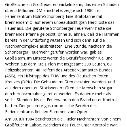
Großküche ein Großfeuer entwickeln kann, das einen Schaden
über 5 Millionen DM anrichtete, zeigte sich 1980 im
Ferienzentrum Holm/Schönberg. Eine Bratpfanne mit
brennendem Öl auf einem unbeaufsichtigten Herd löste das
Feuer aus. Die gerufene Schönberger Feuerwehr hatte die
brennende Pfanne gelöscht, ohne zu ahnen, daß die Flammen
bereits in der Entlüftung wüteten und sich dann auf die
Nachbarkomplexe ausbreiteten. Eine Stunde, nachdem die
Schönberger Feuerwehr gerufen worden war, gab es
Großalarm. Im Einsatz waren die Berufsfeuerwehr Kiel und
Wehren aus dem Kreis Plön mit insgesamt 300 Leuten, 60
Polizeibeamten, 40 Helfern des Arbeiter-Samariter-Bundes
(ASB), ein Hilfstrupp des THW und des Deutschen Roten
Kreuzes (DRK). Die Gebäude mußten evakuiert werden, und
aus dem obersten Stockwerk mußten die Menschen sogar
durch Hubschrauber gerettet werden. Es dauerte mehr als
sechs Stunden, bis die Feuerwehren den Brand unter Kontrolle
hatten. Der gesamte gastronomische Bereich des
Ferienzentrums fiel den Flammen zum Opfer.
Am 30. Juli 1984 berichteten die „Kieler Nachrichten“ von einem
Großfeuer in Laboe. Nachdem das Feuer unter Kontrolle war,