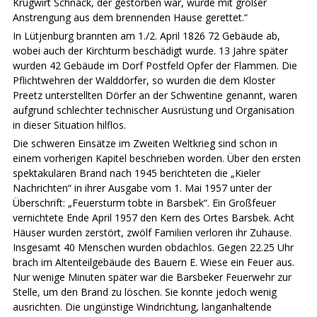
Krugwirt Schnack, der gestorben war, wurde mit großer
Anstrengung aus dem brennenden Hause gerettet.“
In Lütjenburg brannten am 1./2. April 1826 72 Gebäude ab,
wobei auch der Kirchturm beschädigt wurde. 13 Jahre später
wurden 42 Gebäude im Dorf Postfeld Opfer der Flammen. Die
Pflichtwehren der Walddörfer, so wurden die dem Kloster
Preetz unterstellten Dörfer an der Schwentine genannt, waren
aufgrund schlechter technischer Ausrüstung und Organisation
in dieser Situation hilflos.
Die schweren Einsätze im Zweiten Weltkrieg sind schon in
einem vorherigen Kapitel beschrieben worden. Über den ersten
spektakulären Brand nach 1945 berichteten die „Kieler
Nachrichten“ in ihrer Ausgabe vom 1. Mai 1957 unter der
Überschrift: „Feuersturm tobte in Barsbek“. Ein Großfeuer
vernichtete Ende April 1957 den Kern des Ortes Barsbek. Acht
Häuser wurden zerstört, zwölf Familien verloren ihr Zuhause.
Insgesamt 40 Menschen wurden obdachlos. Gegen 22.25 Uhr
brach im Altenteilgebäude des Bauern E. Wiese ein Feuer aus.
Nur wenige Minuten später war die Barsbeker Feuerwehr zur
Stelle, um den Brand zu löschen. Sie konnte jedoch wenig
ausrichten. Die ungünstige Windrichtung, langanhaltende