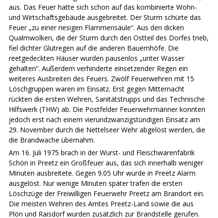
aus. Das Feuer hatte sich schon auf das kombinierte Wohn-
und Wirtschaftsgebäude ausgebreitet. Der Sturm schürte das
Feuer „zu einer riesigen Flammensäule“. Aus den dicken
Qualmwolken, die der Sturm durch den Ostteil des Dorfes trieb,
fiel dichter Glutregen auf die anderen Bauernhöfe. Die
reetgedeckten Häuser wurden pausenlos „unter Wasser
gehalten“. Außerdem verhinderte einsetzender Regen ein
weiteres Ausbreiten des Feuers. Zwölf Feuerwehren mit 15
Löschgruppen waren im Einsatz. Erst gegen Mitternacht
rückten die ersten Wehren, Sanitätstrupps und das Technische
Hilfswerk (THW) ab. Die Postfelder Feuerwehrmänner konnten
jedoch erst nach einem vierundzwanzigstündigen Einsatz am
29. November durch die Nettelseer Wehr abgelöst werden, die
die Brandwache übernahm.
Am 16. Juli 1975 brach in der Wurst- und Fleischwarenfabrik
Schön in Preetz ein Großfeuer aus, das sich innerhalb weniger
Minuten ausbreitete. Gegen 9.05 Uhr wurde in Preetz Alarm
ausgelöst. Nur wenige Minuten später trafen die ersten
Löschzüge der Freiwilligen Feuerwehr Preetz am Brandort ein.
Die meisten Wehren des Amtes Preetz-Land sowie die aus
Plön und Raisdorf wurden zusätzlich zur Brandstelle gerufen.