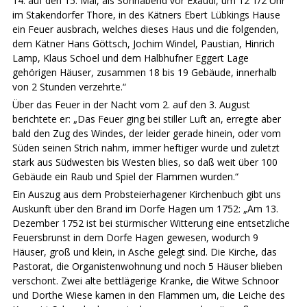
14. auf den 15. Mai, als Sonnabend vor Exaudi, um 12 1/2 Uhr
im Stakendorfer Thore, in des Kätners Ebert Lübkings Hause
ein Feuer ausbrach, welches dieses Haus und die folgenden,
dem Kätner Hans Göttsch, Jochim Windel, Paustian, Hinrich
Lamp, Klaus Schoel und dem Halbhufner Eggert Lage
gehörigen Häuser, zusammen 18 bis 19 Gebäude, innerhalb
von 2 Stunden verzehrte.“
Über das Feuer in der Nacht vom 2. auf den 3. August
berichtete er: „Das Feuer ging bei stiller Luft an, erregte aber
bald den Zug des Windes, der leider gerade hinein, oder vom
Süden seinen Strich nahm, immer heftiger wurde und zuletzt
stark aus Südwesten bis Westen blies, so daß weit über 100
Gebäude ein Raub und Spiel der Flammen wurden.“
Ein Auszug aus dem Probsteierhagener Kirchenbuch gibt uns
Auskunft über den Brand im Dorfe Hagen um 1752: „Am 13.
Dezember 1752 ist bei stürmischer Witterung eine entsetzliche
Feuersbrunst in dem Dorfe Hagen gewesen, wodurch 9
Häuser, groß und klein, in Asche gelegt sind. Die Kirche, das
Pastorat, die Organistenwohnung und noch 5 Häuser blieben
verschont. Zwei alte bettlägerige Kranke, die Witwe Schnoor
und Dorthe Wiese kamen in den Flammen um, die Leiche des