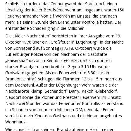
Schließlich forderte das Ordnungsamt der Stadt noch einen
Löschzug der Kieler Berufsfeuerwehr an. Insgesamt waren 150
Feuerwehrmänner von elf Wehren im Einsatz, die erst nach
mehr als seiner Stunde den Brand unter Kontrolle hatten. Der
entstandene Schaden ging in die Millionen.
Die „Kieler Nachrichten“ berichteten in ihrer Ausgabe vom 19.
Oktober 1976 über ein „Großfeuer in Lütjenburg“. In der Nacht
von Sonnabend auf Sonntag (17./18. Oktober) wurde die
Lütjenburger Polizei von den Nachbarn der Gaststätte
„Kaisersaal“ davon in Kenntnis gesetzt, daß sich dort ein
starker Brandgeruch verbreitete. Gegen 3.15 Uhr wurde
Großalarm gegeben. Als die Feuerwehr um 3.30 Uhr am
Brandort eintraf, schlugen die Flammen 12 bis 15 m hoch aus
dem Dachstuhl. Außer der Lütjenburger Wehr waren die der
Nachbarorte Klamp, Sechendorf, Darry, Kaköhl-Blekendorf,
Neudorf sowie die Plöner und Preetzer Feuerwehr im Einsatz.
Nach zwei Stunden war das Feuer unter Kontrolle. Es entstand
ein Schaden von mehreren Millionen DM; denn das Feuer
vernichtete ein Kino, das Gasthaus und ein hieran angebautes
Wohnhaus.
Wie schnell sich aus einem Brand auf einem Herd in einer